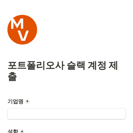
포트폴리오사 슬랙 계정 제
출
기업명
*
성함
*